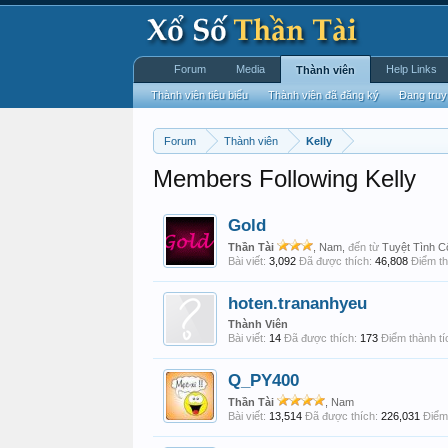
Forum
Media
Help Links
Thành viên
Thành viên tiêu biểu
Thành viên đã đăng ký
Đang truy
Forum
Thành viên
Kelly
Members Following Kelly
Gold
Thần Tài
, Nam,
đến từ
Tuyệt Tình C
Bài viết:
3,092
Đã được thích:
46,808
Điểm th
hoten.trananhyeu
Thành Viên
Bài viết:
14
Đã được thích:
173
Điểm thành tí
Q_PY400
Thần Tài
, Nam
Bài viết:
13,514
Đã được thích:
226,031
Điểm 