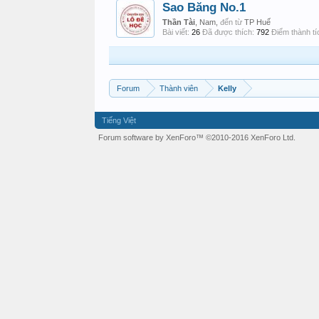
Sao Băng No.1
Thần Tài
, Nam,
đến từ
TP Huế
Bài viết:
26
Đã được thích:
792
Điểm thành tí
Forum
Thành viên
Kelly
Tiếng Việt
Forum software by XenForo™
©2010-2016 XenForo Ltd.