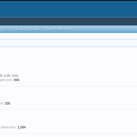
 cập
Hoạt động gần đây
New Profile Posts
ốc (cốc chủ)
ành tích:
694
ch:
338
thành tích:
1,094