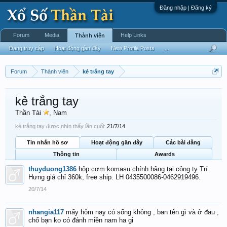
Đăng nhập | Đăng ký
Forum
Media
Help Links
Thành viên
Đang truy cập
Hoạt động gần đây
New Profile Posts
...
Forum
Thành viên
kẻ trắng tay
kẻ trắng tay
Thần Tài
, Nam
kẻ trắng tay được nhìn thấy lần cuối:
21/7/14
Tin nhắn hồ sơ
Hoạt động gần đây
Các bài đăng
Thông tin
Awards
thuyduong1386
hộp cơm komasu chính hãng tại công ty Trí
Hưng giá chỉ 360k, free ship. LH 0435500086-0462919496.
20/7/14
nhangia117
mấy hôm nay có sống không , ban tên gì và ở đau ,
chổ bạn ko có đánh miền nam ha gi