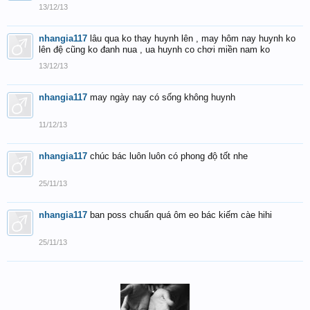
13/12/13
nhangia117
lâu qua ko thay huynh lên , may hôm nay huynh ko
lên đệ cũng ko đanh nua , ua huynh co chơi miền nam ko
13/12/13
nhangia117
may ngày nay có sống không huynh
11/12/13
nhangia117
chúc bác luôn luôn có phong độ tốt nhe
25/11/13
nhangia117
ban poss chuẩn quá ôm eo bác kiếm càe hihi
25/11/13