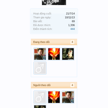
Hoạt động cuối:
21/7/14
Tham gia ngày:
10/11/13
Bài viết:
69
Đã được thích:
1,336
Điểm thành tích:
444
Đang theo dõi
4
Người theo dõi
4