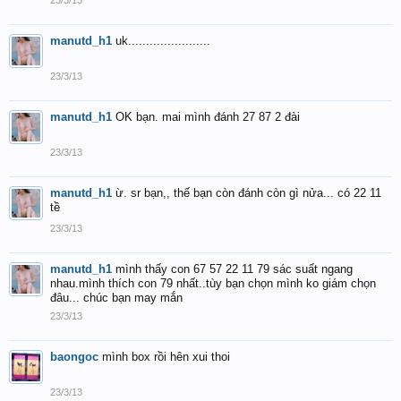
23/3/13
manutd_h1
uk.......................
23/3/13
manutd_h1
OK bạn. mai mình đánh 27 87 2 đài
23/3/13
manutd_h1
ừ. sr bạn,, thế bạn còn đánh còn gì nửa... có 22 11
tề
23/3/13
manutd_h1
mình thấy con 67 57 22 11 79 sác suất ngang
nhau.mình thích con 79 nhất..tùy bạn chọn mình ko giám chọn
đâu... chúc bạn may mắn
23/3/13
baongoc
mình box rồi hên xui thoi
23/3/13