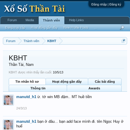
Đăng nhập | Đăng ký
Forum
Media
Help Links
Thành viên
Đang truy cập
Hoạt động gần đây
New Profile Posts
...
Forum
Thành viên
KBHT
KBHT
Thần Tài
, Nam
KBHT được nhìn thấy lần cuối:
10/5/13
Tin nhắn hồ sơ
Hoạt động gần đây
Các bài đăng
Thông tin
Awards
manutd_h1
ừ. tớ win MB đậm.. MT huề tiền
24/3/13
manutd_h1
bạn ở đâu... bạn add face mình đi. tên Ngọc Huy ở
huế