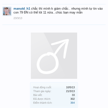
manutd_h1
chắc thì mình k giám chắc.. nhưng mình tự tin vào
con 79 ĐN có thể lót 11 nửa...chúc bạn may mắn
23/3/13
Hoạt động cuối:
10/5/13
Tham gia ngày:
21/3/13
Bài viết:
33
Đã được thích:
302
Điểm thành tích:
364