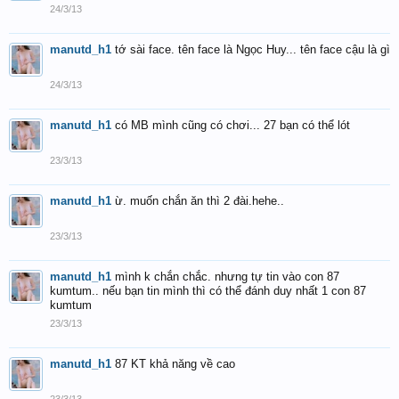
24/3/13
manutd_h1
tớ sài face. tên face là Ngọc Huy... tên face cậu là gì
24/3/13
manutd_h1
có MB mình cũng có chơi... 27 bạn có thể lót
23/3/13
manutd_h1
ừ. muốn chắn ăn thì 2 đài.hehe..
23/3/13
manutd_h1
mình k chắn chắc. nhưng tự tin vào con 87
kumtum.. nếu bạn tin mình thì có thể đánh duy nhất 1 con 87
kumtum
23/3/13
manutd_h1
87 KT khả năng về cao