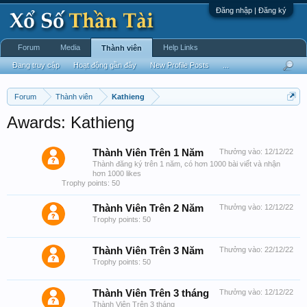
Đăng nhập | Đăng ký
Forum
Media
Help Links
Thành viên
Đang truy cập
Hoạt động gần đây
New Profile Posts
...
Forum
Thành viên
Kathieng
Awards: Kathieng
Thành Viên Trên 1 Năm
Thưởng vào:
12/12/22
Thành đăng ký trên 1 năm, có hơn 1000 bài viết và nhận
hơn 1000 likes
Trophy points: 50
Thành Viên Trên 2 Năm
Thưởng vào:
12/12/22
Trophy points: 50
Thành Viên Trên 3 Năm
Thưởng vào:
22/12/22
Trophy points: 50
Thành Viên Trên 3 tháng
Thưởng vào:
12/12/22
Thành Viên Trên 3 tháng