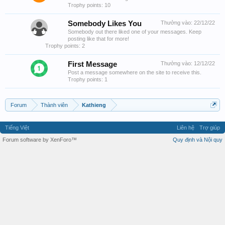
Trophy points: 10
Somebody Likes You
Thưởng vào:
22/12/22
Somebody out there liked one of your messages. Keep
posting like that for more!
Trophy points: 2
First Message
Thưởng vào:
12/12/22
Post a message somewhere on the site to receive this.
Trophy points: 1
Forum
Thành viên
Kathieng
Tiếng Việt
Liên hệ
Trợ giúp
Forum software by XenForo™
Quy định và Nội quy