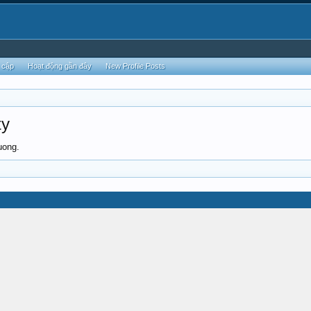
 cập
Hoạt động gần đây
New Profile Posts
ty
uong.