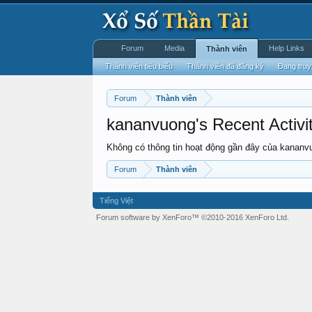
Forum
Media
Help Links
Thành viên
Thành viên tiêu biểu
Thành viên đã đăng ký
Đang truy
Forum
Thành viên
kananvuong's Recent Activi
Không có thông tin hoạt động gần đây của kananv
Forum
Thành viên
Tiếng Việt
Forum software by XenForo™
©2010-2016 XenForo Ltd.