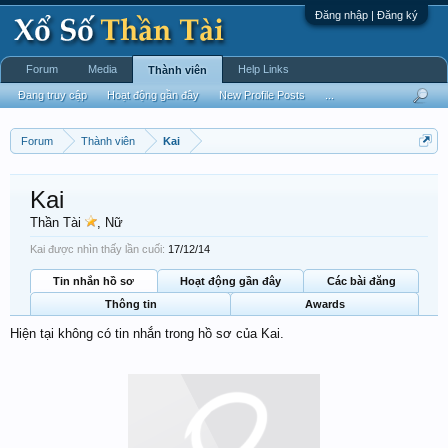
Đăng nhập | Đăng ký
Forum
Media
Help Links
Thành viên
Đang truy cập
Hoạt động gần đây
New Profile Posts
...
Forum
Thành viên
Kai
Kai
Thần Tài
, Nữ
Kai được nhìn thấy lần cuối:
17/12/14
Tin nhắn hồ sơ
Hoạt động gần đây
Các bài đăng
Thông tin
Awards
Hiện tại không có tin nhắn trong hồ sơ của Kai.