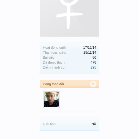
Hoạt động cuối:
17/12/14
Tham gia ngày:
25/11/14
Bài viết:
80
Đã được thích:
478
Điểm thành tích:
295
Đang theo dõi
1
Giới tính:
Nữ