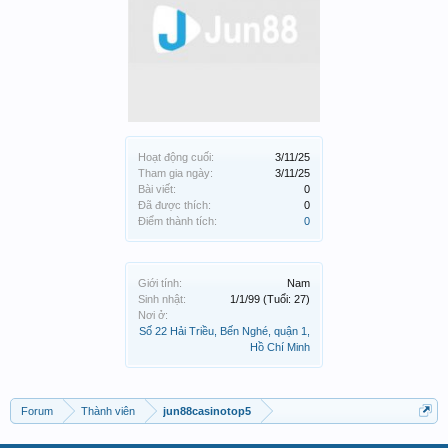
Hoạt động cuối:
3/11/25
Tham gia ngày:
3/11/25
Bài viết:
0
Đã được thích:
0
Điểm thành tích:
0
Giới tính:
Nam
Sinh nhật:
1/1/99
(Tuổi: 27)
Nơi ở:
Số 22 Hải Triều, Bến Nghé, quận 1,
Hồ Chí Minh
Forum
Thành viên
jun88casinotop5