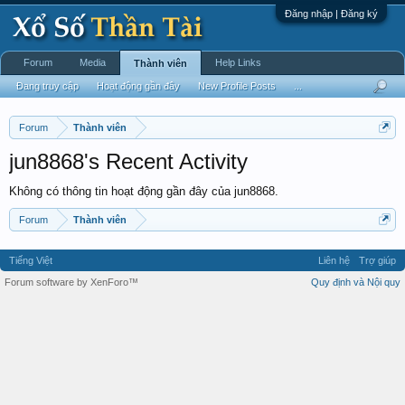
Đăng nhập | Đăng ký
Forum
Media
Help Links
Thành viên
Đang truy cập
Hoạt động gần đây
New Profile Posts
...
Forum
Thành viên
jun8868's Recent Activity
Không có thông tin hoạt động gần đây của jun8868.
Forum
Thành viên
Tiếng Việt
Liên hệ
Trợ giúp
Forum software by XenForo™
Quy định và Nội quy