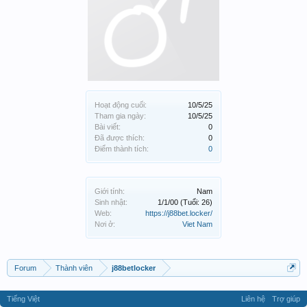
Hoạt động cuối:
10/5/25
Tham gia ngày:
10/5/25
Bài viết:
0
Đã được thích:
0
Điểm thành tích:
0
Giới tính:
Nam
Sinh nhật:
1/1/00
(Tuổi: 26)
Web:
https://j88bet.locker/
Nơi ở:
Viet Nam
Forum
Thành viên
j88betlocker
Tiếng Việt
Liên hệ
Trợ giúp