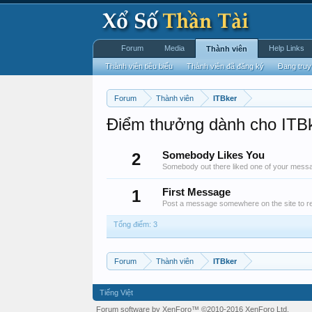
Forum
Media
Help Links
Thành viên
Thành viên tiêu biểu
Thành viên đã đăng ký
Đang truy
Forum
Thành viên
ITBker
Điểm thưởng dành cho ITB
2
Somebody Likes You
Somebody out there liked one of your messag
1
First Message
Post a message somewhere on the site to re
Tổng điểm: 3
Forum
Thành viên
ITBker
Tiếng Việt
Forum software by XenForo™
©2010-2016 XenForo Ltd.