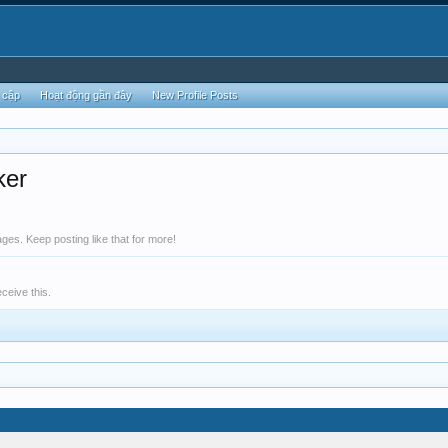
 cập
Hoạt động gần đây
New Profile Posts
ker
es. Keep posting like that for more!
ceive this.