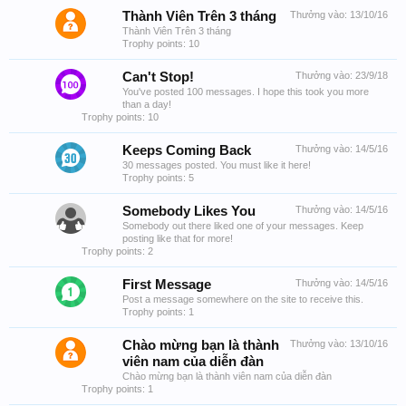
Thành Viên Trên 3 tháng
Thưởng vào:
13/10/16
Thành Viên Trên 3 tháng
Trophy points: 10
Can't Stop!
Thưởng vào:
23/9/18
You've posted 100 messages. I hope this took you more
than a day!
Trophy points: 10
Keeps Coming Back
Thưởng vào:
14/5/16
30 messages posted. You must like it here!
Trophy points: 5
Somebody Likes You
Thưởng vào:
14/5/16
Somebody out there liked one of your messages. Keep
posting like that for more!
Trophy points: 2
First Message
Thưởng vào:
14/5/16
Post a message somewhere on the site to receive this.
Trophy points: 1
Chào mừng bạn là thành
Thưởng vào:
13/10/16
viên nam của diễn đàn
Chào mừng bạn là thành viên nam của diễn đàn
Trophy points: 1