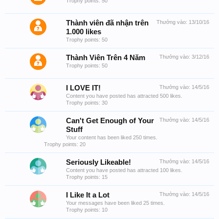
Trophy points: 50
Thành viên đã nhận trên
Thưởng vào:
13/10/16
1.000 likes
Trophy points: 50
Thành Viên Trên 4 Năm
Thưởng vào:
3/12/16
Trophy points: 50
I LOVE IT!
Thưởng vào:
14/5/16
Content you have posted has attracted 500 likes.
Trophy points: 30
Can't Get Enough of Your
Thưởng vào:
14/5/16
Stuff
Your content has been liked 250 times.
Trophy points: 20
Seriously Likeable!
Thưởng vào:
14/5/16
Content you have posted has attracted 100 likes.
Trophy points: 15
I Like It a Lot
Thưởng vào:
14/5/16
Your messages have been liked 25 times.
Trophy points: 10