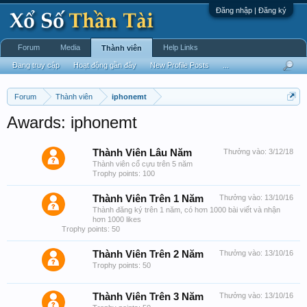
Đăng nhập | Đăng ký
Forum
Media
Help Links
Thành viên
Đang truy cập
Hoạt động gần đây
New Profile Posts
...
Forum
Thành viên
iphonemt
Awards: iphonemt
Thành Viên Lâu Năm
Thưởng vào:
3/12/18
Thành viên cổ cựu trên 5 năm
Trophy points: 100
Thành Viên Trên 1 Năm
Thưởng vào:
13/10/16
Thành đăng ký trên 1 năm, có hơn 1000 bài viết và nhận
hơn 1000 likes
Trophy points: 50
Thành Viên Trên 2 Năm
Thưởng vào:
13/10/16
Trophy points: 50
Thành Viên Trên 3 Năm
Thưởng vào:
13/10/16