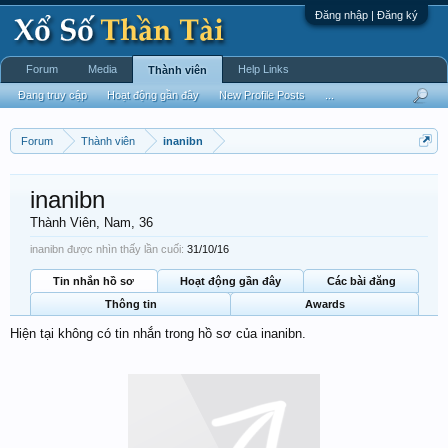
Đăng nhập | Đăng ký
Forum
Media
Help Links
Thành viên
Đang truy cập
Hoạt động gần đây
New Profile Posts
...
Forum
Thành viên
inanibn
inanibn
Thành Viên
, Nam, 36
inanibn được nhìn thấy lần cuối:
31/10/16
Tin nhắn hồ sơ
Hoạt động gần đây
Các bài đăng
Thông tin
Awards
Hiện tại không có tin nhắn trong hồ sơ của inanibn.