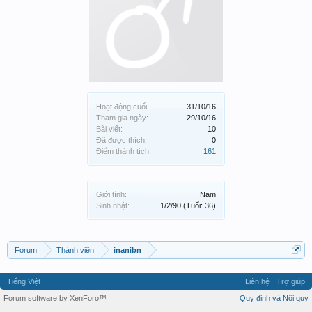
Hoạt động cuối:
31/10/16
Tham gia ngày:
29/10/16
Bài viết:
10
Đã được thích:
0
Điểm thành tích:
161
Giới tính:
Nam
Sinh nhật:
1/2/90
(Tuổi: 36)
Forum
Thành viên
inanibn
Tiếng Việt
Liên hệ
Trợ giúp
Forum software by XenForo™
Quy định và Nội quy