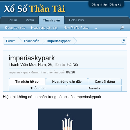
Đăng nhập | Đăng ký
Forum
Media
Help Links
Thành viên
Đang truy cập
Hoạt động gần đây
New Profile Posts
...
Forum
Thành viên
imperiaskypark
imperiaskypark
Thành Viên Mới
, Nam, 26,
đến từ
Hà Nội
imperiaskypark được nhìn thấy lần cuối:
8/7/26
Tin nhắn hồ sơ
Hoạt động gần đây
Các bài đăng
Thông tin
Awards
Hiện tại không có tin nhắn trong hồ sơ của imperiaskypark.