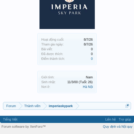
Hoạt động cuối:
8/7/26
Tham gia ngày:
8/7/26
Bài viết:
0
Đã được thích:
0
Điểm thành tích:
0
Giới tính:
Nam
Sinh nhật:
11/3/00
(Tuổi: 26)
Nơi ở:
Hà Nội
Forum
Thành viên
imperiaskypark
Tiếng Việt
Liên hệ
Trợ giúp
Forum software by XenForo™
Quy định và Nội quy