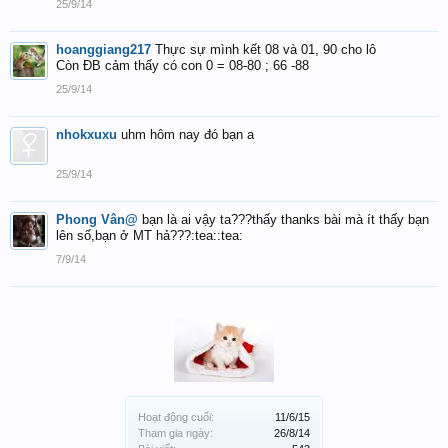
25/9/14
hoanggiang217
Thực sự mình kết 08 và 01, 90 cho lô
Còn ĐB cảm thấy có con 0 = 08-80 ; 66 -88
25/9/14
nhokxuxu
uhm hôm nay đó bạn a
25/9/14
Phong Vân@
bạn là ai vậy ta???thấy thanks bài mà ít thấy bạn
lên số,bạn ở MT hả???:tea::tea:
7/9/14
Hoạt động cuối:
11/6/15
Tham gia ngày:
26/8/14