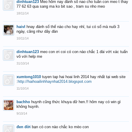
dinhtuan123
Meo hôm nay đánh sô nao cho tuân con meo t thay
77 62 63 qua sang ma ko bit sao , tram su nho meo
18/11/14
haivl
hnay đánh số thế nào cho hay nhỉ, tui có số mà nuôi 3
ngày, căng như dây đàn
10/11/14
dinhtuan123
meo con ơi coi có con nào chắc 1 đài vớt xác tuấn
vô với help me
31/10/14
xumtong1010
tuyen tap hai hoai linh 2014 hay nhất tại web site
:
http://haihoailinhhaynhat2014.blogspot.com
11/10/14
bachho
huynh cũng thức khuya dữ hen.!! hôm nay có win gì
không huynh.
9/10/14
đen đời
bạn có con nào chắc ko mèo con