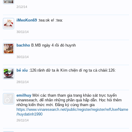
2/12/14
iMeoKon69
:tea:ok e! :tea:
30/11/14
bachho
B.MB ngày 4 rồi đó huynh
30/11/14
bé xíu
:126:rãnh dữ ta ik Kím chiện dí ng ta cà chàiii:126:
28/11/14
emilhuy
Mời các tham tham gia trang khảo sát trực tuyến
vinareseach, để nhân những phần quà hấp dẫn. Học hỏi thêm
những kiến thức mới. Đắng ký cùng tham gia
https://www.vinaresearch.net/public/register/register/refUserName
/huydatinh1990
26/11/14