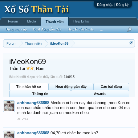
Đăng nhập | Đăng ký
Forum
Media
Help Links
Thành viên
Đang truy cập
Hoạt động gần đây
New Profile Posts
...
Forum
Thành viên
iMeoKon69
iMeoKon69
Thần Tài
, Nam
iMeoKon69 được nhìn thấy lần cuối:
11/6/15
Tin nhắn hồ sơ
Hoạt động gần đây
Các bài đăng
Thông tin
Awards
anhhoang686868
Meokon oi hom nay dai danang ,meo Kon co
con nao chắc chắc cho minh con ,hom qua ban cho con 04 ma
minh ko danh noi ,cam on meokon nheu
3/12/14
anhhoang686868
04,70 có chắc ko mẹo ko?