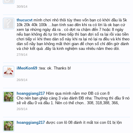
30/9/14
thucucvt
mình chơi nhỏ thôi tùy theo vốn bạn có khởi đầu là 5k
10k 20k 40k 100k ...bạn tính sao đên khi ra có lời là ok bạn cứ
xem lại nhửng ngày đả ra . có đợt ra chậm đến 7 hoặc 8 ngày
nếu bạn không đủ tự tin theo tiếp thì bạn đợi số ra lại rồi vào tiền
chơi tiếp vì khi theo dàn số này khi ra lại nó lại ra đều và khi theo
dàn số nầy bạn không mất thời gian để chọn số chỉ đến giờ đánh
và chờ kết quả .đây là kinh nghiệm sau nhiêu năm theo dỏi.
27/9/14
iMeoKon69
:tea: ok. Thanks b!
26/9/14
hoanggiang217
Hôm qua mình nằm mơ ĐB có con 8
Cho nên bạn ghép càng 3 vào đánh ĐB nha: Thường thì đầu 9 nó
sẽ về đầu 0 và đầu 1. Nên có thể chọn.. 308, 318,388, 366,
26/9/14
hoanggiang217
được con lô 08 đánh ít mất toi con 01 bị lộn