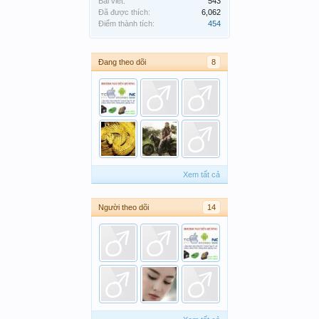
Bài viết:
543
Đã được thích:
6,062
Điểm thành tích:
454
Đang theo dõi
8
Xem tất cả
Người theo dõi
14