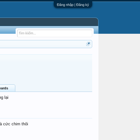
Đăng nhập | Đăng ký
ards
g lại
à cức chim thôi