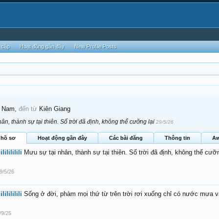
 cập
Hoạt động gần đây
New Profile Posts
, Nam,
đến từ
Kiên Giang
ân, thành sự tại thiên. Số trời đã định, không thể cưỡng lại
29/5/26
 hồ sơ
Hoạt động gần đây
Các bài đăng
Thông tin
Aw
lililililili
Mưu sự tại nhân, thành sự tại thiên. Số trời đã định, không thể cưỡn
9/5/26
lililililili
Sống ở đời, phàm mọi thứ từ trên trời rơi xuống chỉ có nước mưa v
/9/25