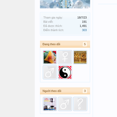
Tham gia ngày:
18/7/23
Bài viết:
191
Đã được thích:
1,491
Điểm thành tích:
303
Đang theo dõi
5
Người theo dõi
3