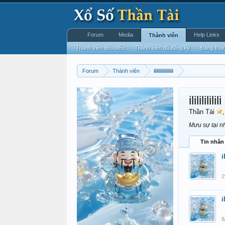
Forum
Media
Help Links
Thành viên
Thành viên tiêu biểu
Thành viên đã đăng ký
Đang truy
Forum
Thành viên
ilililililili
ilililililili
Thần Tài
Mưu sự tại nh
Tin nhắn
i
2
i
8