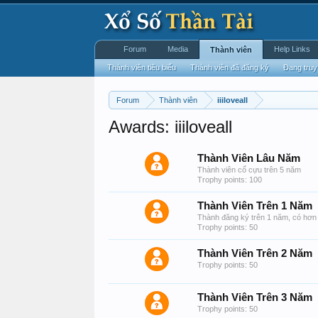
Forum
Media
Help Links
Thành viên
Thành viên tiêu biểu
Thành viên đã đăng ký
Đang truy
Forum
Thành viên
iiiloveall
Awards: iiiloveall
Thành Viên Lâu Năm
Thành viên cổ cựu trên 5 năm
Trophy points: 100
Thành Viên Trên 1 Năm
Thành đăng ký trên 1 năm, có hơn 
Trophy points: 50
Thành Viên Trên 2 Năm
Trophy points: 50
Thành Viên Trên 3 Năm
Trophy points: 50