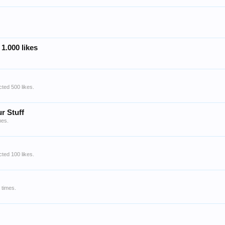
1.000 likes
ted 500 likes.
r Stuff
mes.
ted 100 likes.
 times.