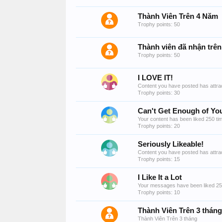
Thành Viên Trên 4 Năm
Trophy points: 50
Thành viên đã nhận trên 
Trophy points: 50
I LOVE IT!
Content you have posted has attrac
Trophy points: 30
Can't Get Enough of You
Your content has been liked 250 ti
Trophy points: 20
Seriously Likeable!
Content you have posted has attrac
Trophy points: 15
I Like It a Lot
Your messages have been liked 25
Trophy points: 10
Thành Viên Trên 3 tháng
Thành Viên Trên 3 tháng