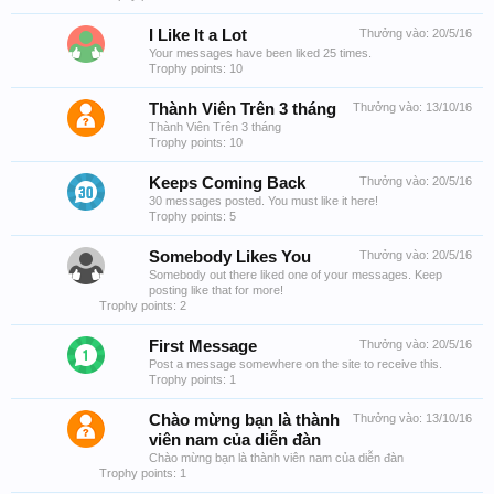
I Like It a Lot
Thưởng vào:
20/5/16
Your messages have been liked 25 times.
Trophy points: 10
Thành Viên Trên 3 tháng
Thưởng vào:
13/10/16
Thành Viên Trên 3 tháng
Trophy points: 10
Keeps Coming Back
Thưởng vào:
20/5/16
30 messages posted. You must like it here!
Trophy points: 5
Somebody Likes You
Thưởng vào:
20/5/16
Somebody out there liked one of your messages. Keep
posting like that for more!
Trophy points: 2
First Message
Thưởng vào:
20/5/16
Post a message somewhere on the site to receive this.
Trophy points: 1
Chào mừng bạn là thành
Thưởng vào:
13/10/16
viên nam của diễn đàn
Chào mừng bạn là thành viên nam của diễn đàn
Trophy points: 1