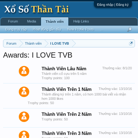
Đăng nhập | Đăng ký
Forum
Media
Help Links
Thành viên
Đang truy cập
Hoạt động gần đây
New Profile Posts
...
Forum
Thành viên
I LOVE TVB
Awards: I LOVE TVB
Thành Viên Lâu Năm
Thưởng vào:
8/1/20
Thành viên cổ cựu trên 5 năm
Trophy points: 100
Thành Viên Trên 1 Năm
Thưởng vào:
13/10/16
Thành đăng ký trên 1 năm, có hơn 1000 bài viết và nhận
hơn 1000 likes
Trophy points: 50
Thành Viên Trên 2 Năm
Thưởng vào:
13/10/16
Trophy points: 50
Thành Viên Trên 3 Năm
Thưởng vào:
13/10/16