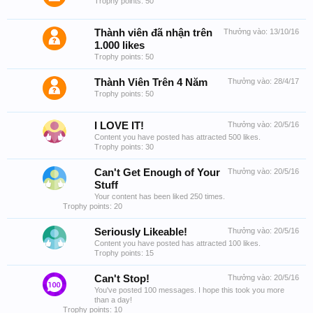
Trophy points: 50
Thành viên đã nhận trên
Thưởng vào:
13/10/16
1.000 likes
Trophy points: 50
Thành Viên Trên 4 Năm
Thưởng vào:
28/4/17
Trophy points: 50
I LOVE IT!
Thưởng vào:
20/5/16
Content you have posted has attracted 500 likes.
Trophy points: 30
Can't Get Enough of Your
Thưởng vào:
20/5/16
Stuff
Your content has been liked 250 times.
Trophy points: 20
Seriously Likeable!
Thưởng vào:
20/5/16
Content you have posted has attracted 100 likes.
Trophy points: 15
Can't Stop!
Thưởng vào:
20/5/16
You've posted 100 messages. I hope this took you more
than a day!
Trophy points: 10