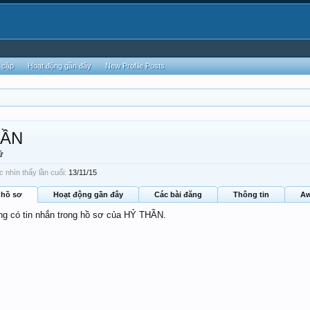
 cập
Hoạt động gần đây
New Profile Posts
HẦN
ữ
nhìn thấy lần cuối:
13/11/15
 hồ sơ
Hoạt động gần đây
Các bài đăng
Thông tin
Aw
ông có tin nhắn trong hồ sơ của HỶ THẦN.