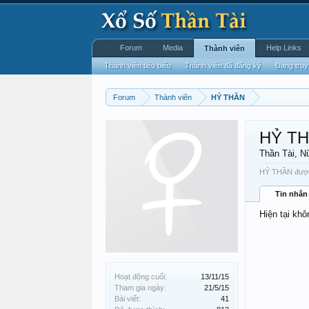
Forum
Media
Help Links
Thành viên
Thành viên tiêu biểu
Thành viên đã đăng ký
Đang truy
Forum
Thành viên
HỶ THẦN
HỶ T
Thần Tài
, N
HỶ THẦN được 
Tin nhắn
Hiện tại kh
Hoạt động cuối:
13/11/15
Tham gia ngày:
21/5/15
Bài viết:
41