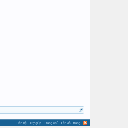
Hoàng Hoa
mymy_2015
Liên hệ
Trợ giúp
Trang chủ
Lên đầu trang