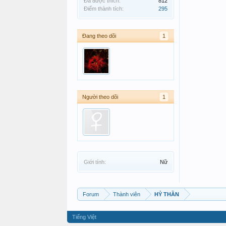
Đã được thích:
812
Điểm thành tích:
295
Đang theo dõi
1
Người theo dõi
1
Giới tính:
Nữ
Forum
Thành viên
HỶ THẦN
Tiếng Việt