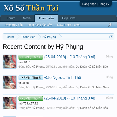
Đăng nhập | Đăng ký
Forum
Media
Help Links
Thành viên
Đang truy cập
Hoạt động gần đây
New Profile Posts
...
Forum
Thành viên
Hỷ Phụng
Recent Content by Hỷ Phụng
{25-04-2018} - {10 Tháng 3 Al}
Đăng
{XSMB} Thứ 4:
mai 10.01
Đăng bởi:
Hỷ Phụng
,
25/4/18
trong diễn đàn:
Dự Đoán Xổ Số Miền Bắc
Đảo Ngược Tình Thế
Đăng
{XSMN} Thứ 5:
tn.28.68
Đăng bởi:
Hỷ Phụng
,
25/4/18
trong diễn đàn:
Dự Đoán Xổ Số Miền Nam
{25-04-2018} - {10 Tháng 3 Al}
Đăng
{XSMB} Thứ 4:
mb.76.lot.27.72
Đăng bởi:
Hỷ Phụng
,
25/4/18
trong diễn đàn:
Dự Đoán Xổ Số Miền Bắc