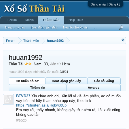
Đăng nhập | Đăng ký
Forum
Media
Help Links
Thành viên
Đang truy cập
Hoạt động gần đây
New Profile Posts
...
Forum
Thành viên
huuan1992
huuan1992
Thần Tài
, Nam, 33,
đến từ
Hcm
huuan1992 được nhìn thấy lần cuối:
2/8/21
Tin nhắn hồ sơ
Hoạt động gần đây
Các bài đăng
Thông tin
Awards
BTVD23
Xin chào anh chị, Xin lỗi vì đã làm phiền, ac có muốn
vay tiền thì hãy tham khảo app này, theo link:
https://shorten.asia/Rgbw8tCp
Em vay rồi, thấy nhanh, không giấy tờ rườm rà, Lãi xuất cũng
không cao lắm
9/10/20