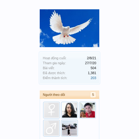
Hoạt động cuối:
2/8/21
Tham gia ngày:
27/7/20
Bài viết:
504
Đã được thích:
1,381
Điểm thành tích:
203
Người theo dõi
5