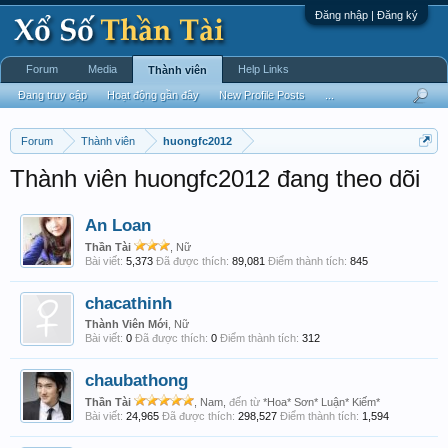
Đăng nhập | Đăng ký
Forum
Media
Help Links
Thành viên
Đang truy cập
Hoạt động gần đây
New Profile Posts
...
Forum
Thành viên
huongfc2012
Thành viên huongfc2012 đang theo dõi
An Loan
Thần Tài
, Nữ
Bài viết:
5,373
Đã được thích:
89,081
Điểm thành tích:
845
chacathinh
Thành Viên Mới
, Nữ
Bài viết:
0
Đã được thích:
0
Điểm thành tích:
312
chaubathong
Thần Tài
, Nam,
đến từ
*Hoa* Sơn* Luận* Kiếm*
Bài viết:
24,965
Đã được thích:
298,527
Điểm thành tích:
1,594