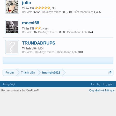
julie
Thần Tài
, Nữ
Bài viết:
36,926
Đã được thích:
309,719
Điểm thành tích:
1,395
mocxi68
Thần Tài
, Nam
Bài viết:
907
Đã được thích:
30,800
Điểm thành tích:
674
TRUNDADRUPS
Thành Viên Mới
Bài viết:
0
Đã được thích:
0
Điểm thành tích:
310
Forum
Thành viên
huongfc2012
Tiếng Việt
Liên hệ
Trợ giúp
Forum software by XenForo™
Quy định và Nội quy