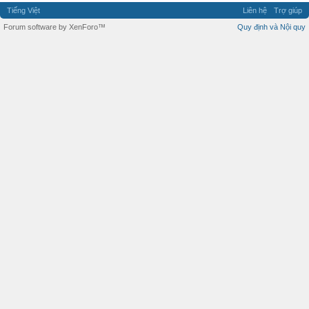
Tiếng Việt
Liên hệ
Trợ giúp
Forum software by XenForo™
Quy định và Nội quy