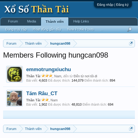
Đăng nhập | Đăng ký
Forum
Media
Help Links
Thành viên
Đang truy cập
Hoạt động gần đây
New Profile Posts
...
Forum
Thành viên
hungcan098
Members Following hungcan098
emmotrungxiuchu
Thần Tài
, Nam,
đến từ
Đến từ nơi tôi đi
Bài viết:
4,603
Đã được thích:
144,079
Điểm thành tích:
894
Tám Râu_CT
Thần Tài
, Nam
Bài viết:
1,902
Đã được thích:
48,810
Điểm thành tích:
694
Forum
Thành viên
hungcan098