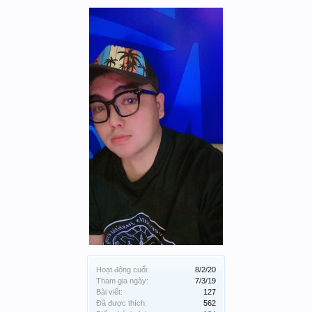
Hoạt động cuối:
8/2/20
Tham gia ngày:
7/3/19
Bài viết:
127
Đã được thích:
562