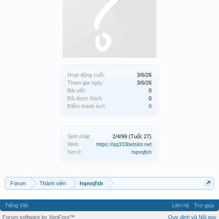
Hoạt động cuối:
3/6/26
Tham gia ngày:
3/6/26
Bài viết:
0
Đã được thích:
0
Điểm thành tích:
0
Sinh nhật:
2/4/99
(Tuổi: 27)
Web:
https://qq333betslot.net
Nơi ở:
hqnnjfsh
Forum
Thành viên
hqnnjfsh
Tiếng Việt
Liên hệ
Trợ giúp
Forum software by XenForo™
Quy định và Nội quy