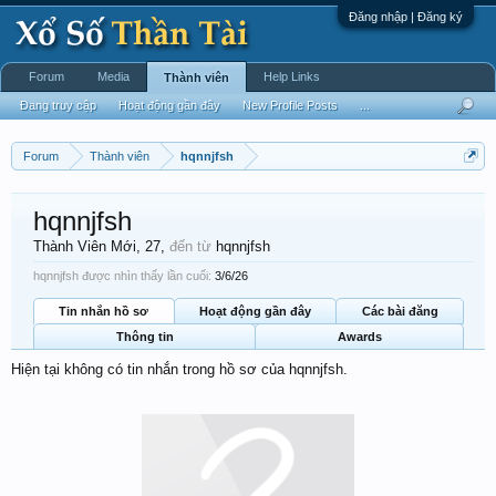
Đăng nhập | Đăng ký
Forum
Media
Help Links
Thành viên
Đang truy cập
Hoạt động gần đây
New Profile Posts
...
Forum
Thành viên
hqnnjfsh
hqnnjfsh
Thành Viên Mới
, 27,
đến từ
hqnnjfsh
hqnnjfsh được nhìn thấy lần cuối:
3/6/26
Tin nhắn hồ sơ
Hoạt động gần đây
Các bài đăng
Thông tin
Awards
Hiện tại không có tin nhắn trong hồ sơ của hqnnjfsh.