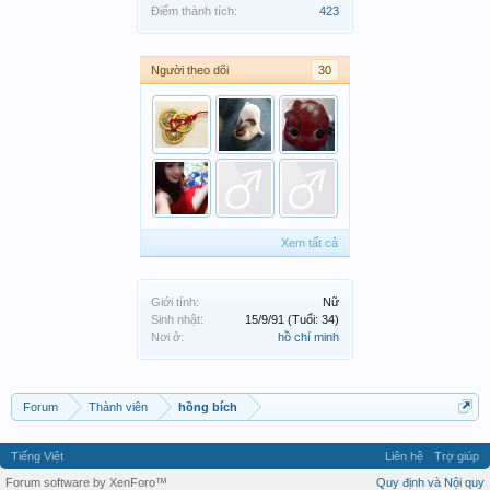
Điểm thành tích:
423
Người theo dõi
30
Xem tất cả
Giới tính:
Nữ
Sinh nhật:
15/9/91
(Tuổi: 34)
Nơi ở:
hồ chí minh
Forum
Thành viên
hồng bích
Tiếng Việt
Liên hệ
Trợ giúp
Forum software by XenForo™
Quy định và Nội quy