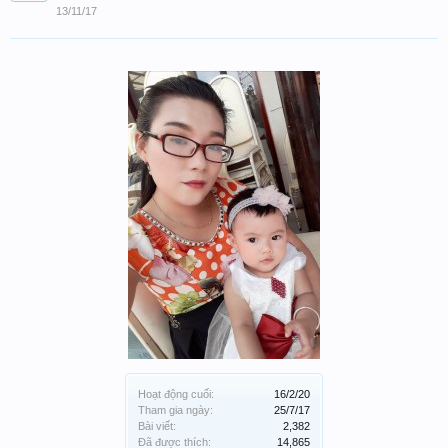
13/11/17
Hoạt động cuối:
16/2/20
Tham gia ngày:
25/7/17
Bài viết:
2,382
Đã được thích:
14,865