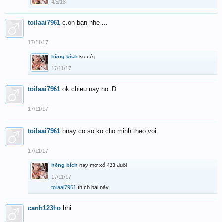
4/5/18
toilaai7961
c.on ban nhe ...
17/11/17
hồng bích
ko có j
17/11/17
toilaai7961
ok chieu nay no :D
17/11/17
toilaai7961
hnay co so ko cho minh theo voi
17/11/17
hồng bích
nay mơ xổ 423 đuôi
17/11/17
toilaai7961
thích bài này.
canh123ho
hhi