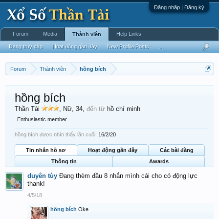
Đăng nhập | Đăng ký
Forum
Media
Help Links
Thành viên
Đang truy cập
Hoạt động gần đây
New Profile Posts
...
Forum
Thành viên
hồng bích
hồng bích
Thần Tài
, Nữ, 34,
đến từ
hồ chí minh
Enthusiastic member
hồng bích được nhìn thấy lần cuối:
16/2/20
Tin nhắn hồ sơ
Hoạt động gần đây
Các bài đăng
Thông tin
Awards
duyên tùy
Đang thèm đầu 8 nhắn mình cái cho có động lực
thank!
4/5/18
hồng bích
Oke