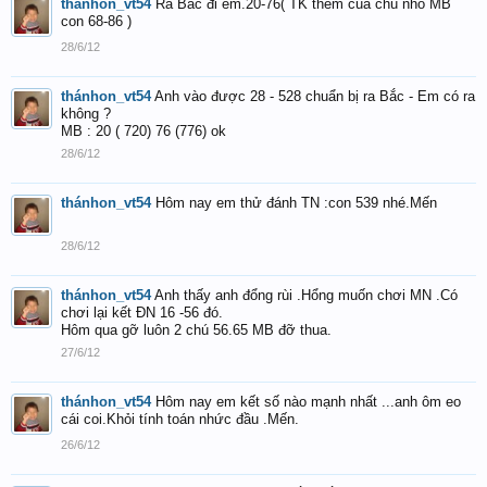
thánhon_vt54
Ra Bắc đi em.20-76( TK thêm của chú nhỏ MB
con 68-86 )
28/6/12
thánhon_vt54
Anh vào được 28 - 528 chuẩn bị ra Bắc - Em có ra
không ?
MB : 20 ( 720) 76 (776) ok
28/6/12
thánhon_vt54
Hôm nay em thử đánh TN :con 539 nhé.Mến
28/6/12
thánhon_vt54
Anh thấy anh đổng rùi .Hổng muốn chơi MN .Có
chơi lại kết ĐN 16 -56 đó.
Hôm qua gỡ luôn 2 chú 56.65 MB đỡ thua.
27/6/12
thánhon_vt54
Hôm nay em kết số nào mạnh nhất ...anh ôm eo
cái coi.Khỏi tính toán nhức đầu .Mến.
26/6/12