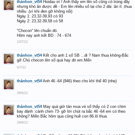
thánhon_vt54
Hoidau ơi ! Anh thấy em lên số cũng có trúng đấy
nhưng khó ăn được đề - Em lên nhiều số lại cho 2 đài :ăn ít ,thua
nhiều .(vì khi đen gỡ không nổi)
Ngày 1: 23,32-39,93 có 93
Ngày 2: 23,32-39,58 có 58
"Chocon" lên chuẩn đó.
Hôm nay anh kết BD : 74 - 674
13/7/12
thánhon_vt54
Kết cho anh 1 số SB ...đi ? Nam thua không-Bắc
gỡ.Chú chocon lên số quá hay đó em.Mến
6/7/12
thánhon_vt54
Anh 46 -64 (946) theo cho khí thế 40 (nhẹ)
29/6/12
thánhon_vt54
May quá giờ tàn mua vé số thấy có 2 con chim
bay đánh :cánh chim 73- gỡ lời chút ra bắc 46 -64 em có theo
không? Miền Bắc hôm qua cũng huề con 86.lô thua.
29/6/12