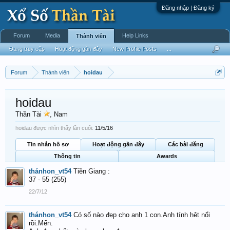
Đăng nhập | Đăng ký
Forum
Media
Help Links
Thành viên
Đang truy cập
Hoạt động gần đây
New Profile Posts
...
Forum
Thành viên
hoidau
hoidau
Thần Tài
, Nam
hoidau được nhìn thấy lần cuối:
11/5/16
Tin nhắn hồ sơ
Hoạt động gần đây
Các bài đăng
Thông tin
Awards
thánhon_vt54
Tiền Giang :
37 - 55 (255)
22/7/12
thánhon_vt54
Có số nào đẹp cho anh 1 con.Anh tính hêt nổi
rồi.Mến.