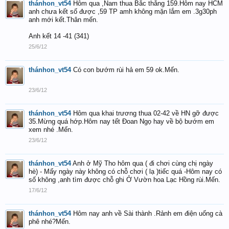
thánhon_vt54
Hôm qua ,Nam thua Bắc thắng 159.Hôm nay HCM
anh chưa kết số được ,59 TP amh không mặn lắm em .3g30ph
anh mới kết.Thân mến.
Anh kết 14 -41 (341)
25/6/12
thánhon_vt54
Có con bướm rùi hả em 59 ok.Mến.
23/6/12
thánhon_vt54
Hôm qua khai trương thua 02-42 về HN gỡ được
35.Mừng quá hớp.Hôm nay tết Đoan Ngọ hay về bộ bướm em
xem nhé .Mến.
23/6/12
thánhon_vt54
Anh ở Mỹ Tho hôm qua ( đi chơi cùng chị ngày
hè) - Mấy ngày này không có chỗ chơi ( lạ )tiếc quá -Hôm nay có
số không ,anh tìm được chỗ ghi Ở Vườn hoa Lạc Hồng rùi.Mến.
17/6/12
thánhon_vt54
Hôm nay anh về Sài thành .Rảnh em điện uống cà
phê nhé?Mến.