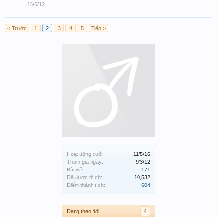
15/6/12
< Trước
1
2
3
4
5
Tiếp >
Hoạt động cuối:
11/5/16
Tham gia ngày:
9/3/12
Bài viết:
171
Đã được thích:
10,532
Điểm thành tích:
604
Đang theo dõi
4