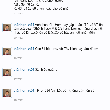
Anh đang kết mà chưa chọn được
AB : 35 -46-17-71
lô: 43 -84-13-59 chọn hoặc cho số nhé.
21/7/12
thánhon_vt54
Anh thua rùi - Hôm nay gặp khách TP về VT ăn
tôm .cá.cua..(Ghềnh Hào).Mất 1/2tháng lương.Thằng cháu nội
nhắc cố lên ...cố lên về Bắc.Có số báo anh gỡ nhé. Mến.
20/7/12
thánhon_vt54
Con 61 hôm nay về Tây Ninh hay lắm đó em.
19/7/12
thánhon_vt54
31 nhiều quá - .
17/7/12
thánhon_vt54
TP 14-614 Anh kết đó - không dám lên số.
16/7/12