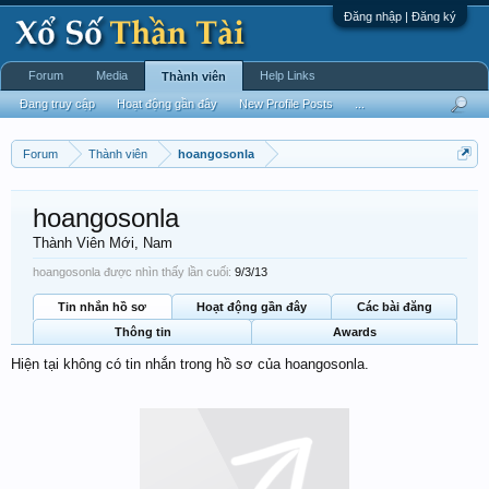
Đăng nhập | Đăng ký
Forum
Media
Help Links
Thành viên
Đang truy cập
Hoạt động gần đây
New Profile Posts
...
Forum
Thành viên
hoangosonla
hoangosonla
Thành Viên Mới
, Nam
hoangosonla được nhìn thấy lần cuối:
9/3/13
Tin nhắn hồ sơ
Hoạt động gần đây
Các bài đăng
Thông tin
Awards
Hiện tại không có tin nhắn trong hồ sơ của hoangosonla.