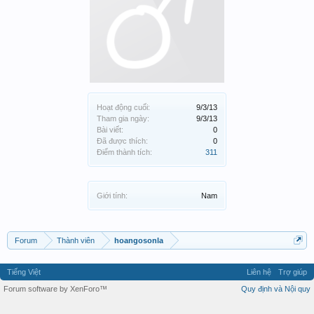
Hoạt động cuối:
9/3/13
Tham gia ngày:
9/3/13
Bài viết:
0
Đã được thích:
0
Điểm thành tích:
311
Giới tính:
Nam
Forum
Thành viên
hoangosonla
Tiếng Việt
Liên hệ
Trợ giúp
Forum software by XenForo™
Quy định và Nội quy