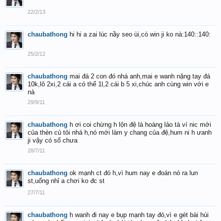
22/2/13
chaubathong
hi hi a zai lúc nầy seo ùi,có win ji ko nà:140::140:
25/2/12
chaubathong
mai đá 2 con đó nhá anh,mai e wanh nặng tay đá
10k,lô 2xi,2 cái a có thể 1l,2 cái b 5 xi,chúc anh cùng win với e
nà
29/9/11
chaubathong
h ơi coi chừng h lộn đệ là hoàng lảo tà ví nic mới
của thèn củ tỏi nhá h,nó mới làm y chang của đệ,hum ni h ưanh
ji vậy có số chưa
28/7/11
chaubathong
ok mạnh ct đó h,vì hum nay e đoán nó ra lun
st,uổng nhỉ a chơi ko đc st
27/7/11
chaubathong
h wanh đi nay e bụp mạnh tay đó,vì e gét bài hùi