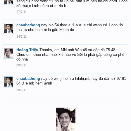
sáng cứ chốt xong tụi nó fa úp bài tùm lum,nên bỏ chỉ chơi 1 con
đó thui,e binh nó ra ct-st đó h
27/7/11
chaubathong
nay blo 54 theo e đi a ơi,e chỉ wanh có 1 con đó
thui,tc cho hum ni là gần 30 ch đó
14/7/11
Hoàng Triệu
Thanks, em MN anh Win 48 và căp đá 75 48 .
Chúc em khỏe nha- nhớ khi nào ve SG là phải găp uống cà phê
đó nha
30/6/11
chaubathong
nay có win ji hem a hihihi,mb nay đá dàn 57-97-81-
64 đi e mb hẻm uýnh
30/6/11