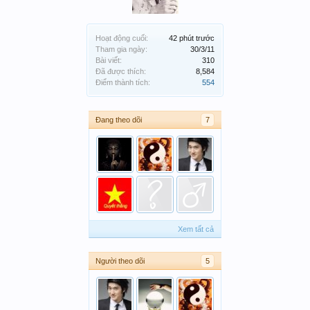
Hoạt động cuối:
42 phút trước
Tham gia ngày:
30/3/11
Bài viết:
310
Đã được thích:
8,584
Điểm thành tích:
554
Đang theo dõi
7
Xem tất cả
Người theo dõi
5