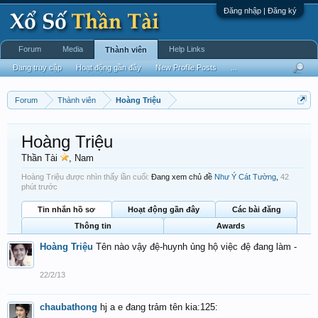
Đăng nhập | Đăng ký
Forum
Media
Help Links
Thành viên
Đang truy cập
Hoạt động gần đây
New Profile Posts
...
Forum
Thành viên
Hoàng Triệu
Hoàng Triệu
Thần Tài
, Nam
Hoàng Triệu được nhìn thấy lần cuối:
Đang xem chủ đề
Như Ý Cát Tường
,
42
phút trước
Tin nhắn hồ sơ
Hoạt động gần đây
Các bài đăng
Thông tin
Awards
Hoàng Triệu
Tên nào vậy đệ-huynh ủng hộ việc đệ đang làm -
22/2/13
chaubathong
hj a e đang trảm tên kia:125: