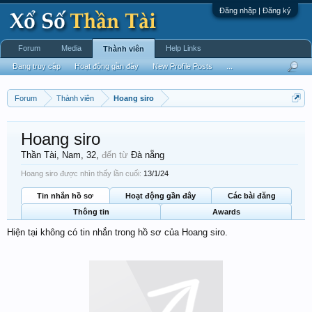
Đăng nhập | Đăng ký
Forum
Media
Help Links
Thành viên
Đang truy cập
Hoạt động gần đây
New Profile Posts
...
Forum
Thành viên
Hoang siro
Hoang siro
Thần Tài
, Nam, 32,
đến từ
Đà nẵng
Hoang siro được nhìn thấy lần cuối:
13/1/24
Tin nhắn hồ sơ
Hoạt động gần đây
Các bài đăng
Thông tin
Awards
Hiện tại không có tin nhắn trong hồ sơ của Hoang siro.