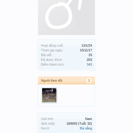
Hoạt động cuối:
13/1/24
Tham gia ngày:
15/11/17
Bài viết:
33
Đã được thích:
203
Điểm thành tích:
343
Người theo dõi
1
Giới tính:
Nam
Sinh nhật:
18/8/93
(Tuổi: 32)
Nơi ở:
Đà nẵng