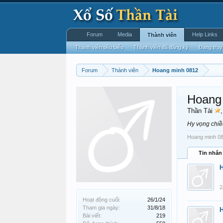
Forum
Media
Help Links
Thành viên
Thành viên tiêu biểu
Thành viên đã đăng ký
Đang truy
Forum
Thành viên
Hoang minh 0812
Hoang
Thần Tài
Hy vọng chi
Hoang minh 081
Tin nhắn
2
Hoạt động cuối:
26/1/24
Tham gia ngày:
31/8/18
Bài viết:
219