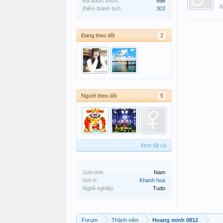
Đã được thích:
558
8
Điểm thành tích:
303
Đang theo dõi
2
Người theo dõi
5
Xem tất cả
Giới tính:
Nam
Nơi ở:
Khanh hoa
Nghề nghiệp:
Tudo
Forum
Thành viên
Hoang minh 0812