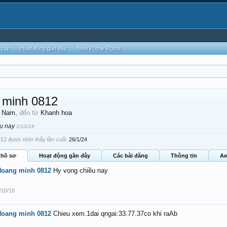
 cập
Hoạt động gần đây
New Profile Posts
 minh 0812
, Nam,
đến từ
Khanh hoa
ều nay
2/10/18
2 được nhìn thấy lần cuối:
26/1/24
 hồ sơ
Hoạt động gần đây
Các bài đăng
Thông tin
Aw
Hoang minh 0812
Hy vọng chiều nay
/10/18
Hoang minh 0812
Chieu xem.1dai qngai:33.77.37co khi raAb