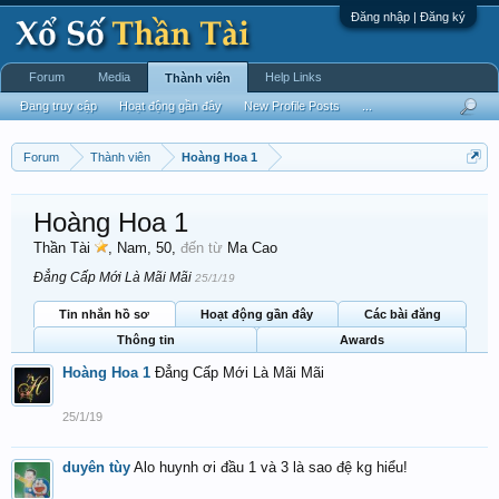
Đăng nhập | Đăng ký
Forum
Media
Help Links
Thành viên
Đang truy cập
Hoạt động gần đây
New Profile Posts
...
Forum
Thành viên
Hoàng Hoa 1
Hoàng Hoa 1
Thần Tài
, Nam, 50,
đến từ
Ma Cao
Đẳng Cấp Mới Là Mãi Mãi
25/1/19
Tin nhắn hồ sơ
Hoạt động gần đây
Các bài đăng
Thông tin
Awards
Hoàng Hoa 1
Đẳng Cấp Mới Là Mãi Mãi
25/1/19
duyên tùy
Alo huynh ơi đầu 1 và 3 là sao đệ kg hiểu!