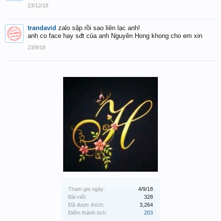
23/12/18
trandavid
zalo sập rồi sao liên lạc anh!
anh co face hay sđt của anh Nguyên Hong khong cho em xin
23/9/18
Tham gia ngày:
4/9/18
Bài viết:
328
Đã được thích:
3,264
Điểm thành tích:
203