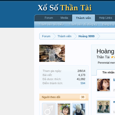
Forum
Media
Help Links
Thành viên
Thành viên tiêu biểu
Thành viên đã đăng ký
Đang truy
Forum
Thành viên
Hoàng 9999
Hoàng
Thần Tài
Perennial me
Tham gia ngày:
2/8/14
Tin nhắn
Bài viết:
4,173
Đã được thích:
41,092
l
Điểm thành tích:
594
2
Người theo dõi
38
1