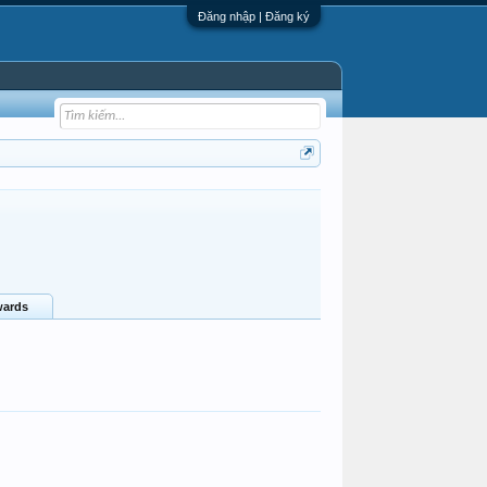
Đăng nhập | Đăng ký
ards
Uocaoquayve
Cô hai TG
tao thích 