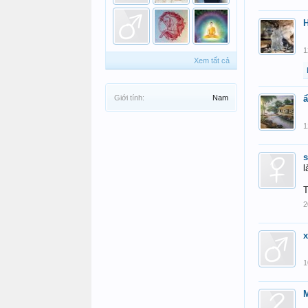
1
Xem tất cả
Giới tính:
Nam
1
s
l
T
2
1