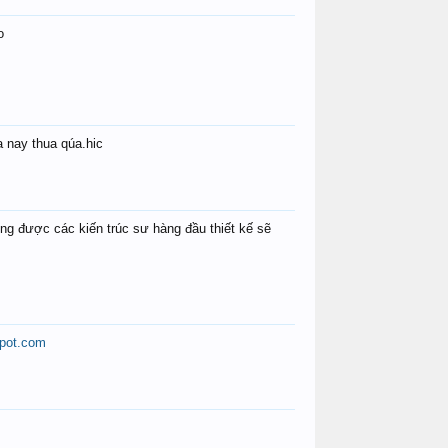
tuankiet237
LBT_luuhiep
tiến_dươ
o
a nay thua qúa.hic
ọng được các kiến trúc sư hàng đầu thiết kế sẽ
spot.com