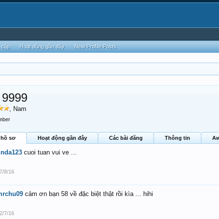
 cập
Hoạt động gần đây
New Profile Posts
 9999
, Nam
mber
 hồ sơ
Hoạt động gần đây
Các bài đăng
Thông tin
Aw
inda123
cuoi tuan vui ve ...
7/8/16
mrchu09
cảm ơn bạn 58 về đặc biệt thật rồi kìa ... hihi
2/7/16