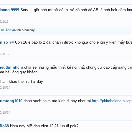
Hoàng 9999
Sory.....giờ anh mí bít có tn..số đó anh để AB là anh hok dám ba
2/1/16
Lục Ánh 44
thích bài này.
ẩn số_@
Con 16 e bao lô 2 đài chánh được không,a cho e xin ý kiến,mấy bữ
2/1/16
ieuthilinhchi
chia sẽ những mẫu thiết kế nội thất chung cư cao cấp sang tr
àm hài lòng quý khách
ham khảo thêm : Tại đây
0/10/14
xumtong1010
danh sach phim ma kinh di hay nhat tai
http://phimhalong.blog
0/10/14
Mio68
Hom nay MB dap xien 12-21 lun di pak?