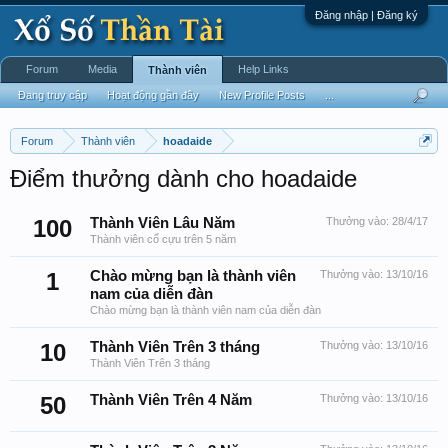
Đăng nhập | Đăng ký
Forum
Media
Help Links
Thành viên
Đang truy cập
Hoạt động gần đây
New Profile Posts
...
Forum
Thành viên
hoadaide
Điểm thưởng dành cho hoadaide
100
Thành Viên Lâu Năm
Thưởng vào:
28/4/17
Thành viên cổ cựu trên 5 năm
1
Chào mừng bạn là thành viên
Thưởng vào:
13/10/16
nam của diễn đàn
Chào mừng bạn là thành viên nam của diễn đàn
10
Thành Viên Trên 3 tháng
Thưởng vào:
13/10/16
Thành Viên Trên 3 tháng
50
Thành Viên Trên 4 Năm
Thưởng vào:
13/10/16