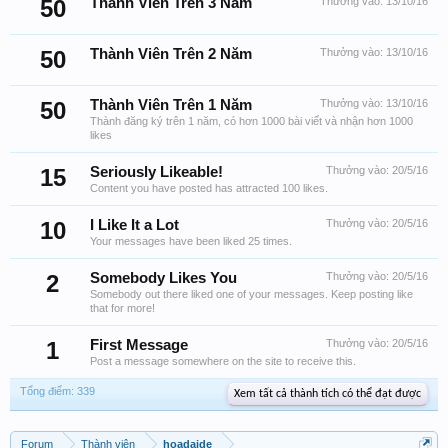
50
Thành Viên Trên 3 Năm
Thưởng vào:
13/10/16
50
Thành Viên Trên 2 Năm
Thưởng vào:
13/10/16
50
Thành Viên Trên 1 Năm
Thưởng vào:
13/10/16
Thành đăng ký trên 1 năm, có hơn 1000 bài viết và nhận hơn 1000
likes
15
Seriously Likeable!
Thưởng vào:
20/5/16
Content you have posted has attracted 100 likes.
10
I Like It a Lot
Thưởng vào:
20/5/16
Your messages have been liked 25 times.
2
Somebody Likes You
Thưởng vào:
20/5/16
Somebody out there liked one of your messages. Keep posting like
that for more!
1
First Message
Thưởng vào:
20/5/16
Post a message somewhere on the site to receive this.
Tổng điểm: 339
Xem tất cả thành tích có thể đạt được
Forum
Thành viên
hoadaide