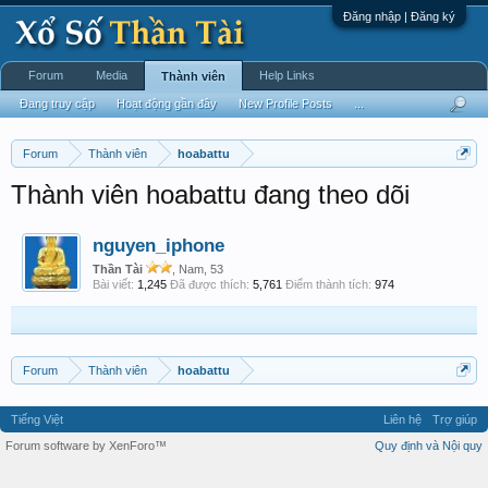
Đăng nhập | Đăng ký
Forum
Media
Help Links
Thành viên
Đang truy cập
Hoạt động gần đây
New Profile Posts
...
Forum
Thành viên
hoabattu
Thành viên hoabattu đang theo dõi
nguyen_iphone
Thần Tài
, Nam, 53
Bài viết:
1,245
Đã được thích:
5,761
Điểm thành tích:
974
Forum
Thành viên
hoabattu
Tiếng Việt
Liên hệ
Trợ giúp
Forum software by XenForo™
Quy định và Nội quy