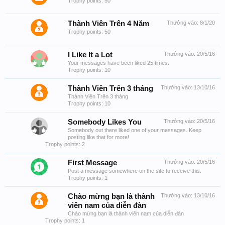
Trophy points: 50
Thành Viên Trên 4 Năm
Thưởng vào:
8/1/20
Trophy points: 50
I Like It a Lot
Thưởng vào:
20/5/16
Your messages have been liked 25 times.
Trophy points: 10
Thành Viên Trên 3 tháng
Thưởng vào:
13/10/16
Thành Viên Trên 3 tháng
Trophy points: 10
Somebody Likes You
Thưởng vào:
20/5/16
Somebody out there liked one of your messages. Keep
posting like that for more!
Trophy points: 2
First Message
Thưởng vào:
20/5/16
Post a message somewhere on the site to receive this.
Trophy points: 1
Chào mừng bạn là thành
Thưởng vào:
13/10/16
viên nam của diễn đàn
Chào mừng bạn là thành viên nam của diễn đàn
Trophy points: 1