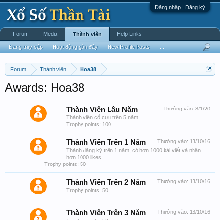
Đăng nhập | Đăng ký
Forum
Media
Help Links
Thành viên
Đang truy cập
Hoạt động gần đây
New Profile Posts
...
Forum
Thành viên
Hoa38
Awards: Hoa38
Thành Viên Lâu Năm
Thưởng vào:
8/1/20
Thành viên cổ cựu trên 5 năm
Trophy points: 100
Thành Viên Trên 1 Năm
Thưởng vào:
13/10/16
Thành đăng ký trên 1 năm, có hơn 1000 bài viết và nhận
hơn 1000 likes
Trophy points: 50
Thành Viên Trên 2 Năm
Thưởng vào:
13/10/16
Trophy points: 50
Thành Viên Trên 3 Năm
Thưởng vào:
13/10/16