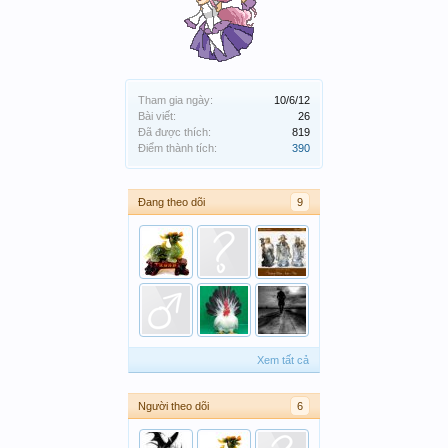
Tham gia ngày:
10/6/12
Bài viết:
26
Đã được thích:
819
Điểm thành tích:
390
Đang theo dõi
9
Xem tất cả
Người theo dõi
6