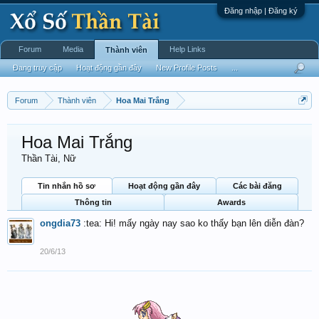
Đăng nhập | Đăng ký
Forum
Media
Help Links
Thành viên
Đang truy cập
Hoạt động gần đây
New Profile Posts
...
Forum
Thành viên
Hoa Mai Trắng
Hoa Mai Trắng
Thần Tài
, Nữ
Tin nhắn hồ sơ
Hoạt động gần đây
Các bài đăng
Thông tin
Awards
ongdia73
:tea: Hi! mấy ngày nay sao ko thấy bạn lên diễn đàn?
20/6/13