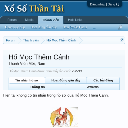
Đăng nhập | Đăng ký
Forum
Media
Help Links
Thành viên
Đang truy cập
Hoạt động gần đây
New Profile Posts
...
Forum
Thành viên
Hổ Mọc Thêm Cánh
Hổ Mọc Thêm Cánh
Thành Viên Mới
, Nam
Hổ Mọc Thêm Cánh được nhìn thấy lần cuối:
25/5/13
Tin nhắn hồ sơ
Hoạt động gần đây
Các bài đăng
Thông tin
Awards
Hiện tại không có tin nhắn trong hồ sơ của Hổ Mọc Thêm Cánh.