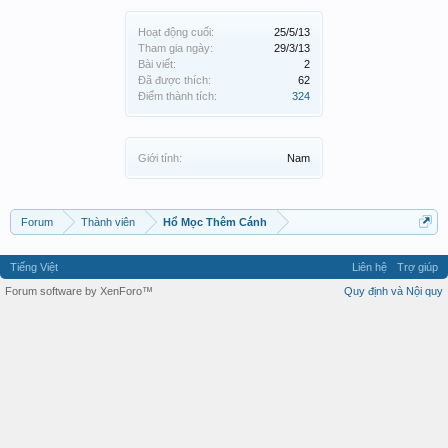
Hoạt động cuối:
25/5/13
Tham gia ngày:
29/3/13
Bài viết:
2
Đã được thích:
62
Điểm thành tích:
324
Giới tính:
Nam
Forum
Thành viên
Hổ Mọc Thêm Cánh
Tiếng Việt
Liên hệ
Trợ giúp
Forum software by XenForo™
Quy định và Nội quy