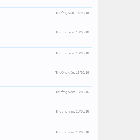
Thưởng vào:
13/10/16
Thưởng vào:
13/10/16
Thưởng vào:
13/10/16
Thưởng vào:
13/10/16
Thưởng vào:
13/10/16
Thưởng vào:
13/10/16
Thưởng vào:
13/10/16