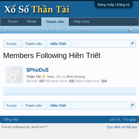
Đăng nhập | Đăng ký
Forum
Media
Help Links
Thành viên
Đang truy cập
Hoạt động gần đây
New Profile Posts
...
Forum
Thành viên
Hiền Triết
Members Following Hiền Triết
$PhùDu$
Thần Tài
, Nam,
đến từ
Bình Dương
Bài viết:
107
Đã được thích:
631
Điểm thành tích:
154
Forum
Thành viên
Hiền Triết
Tiếng Việt
Liên hệ
Trợ giúp
Forum software by XenForo™
Quy định và Nội quy