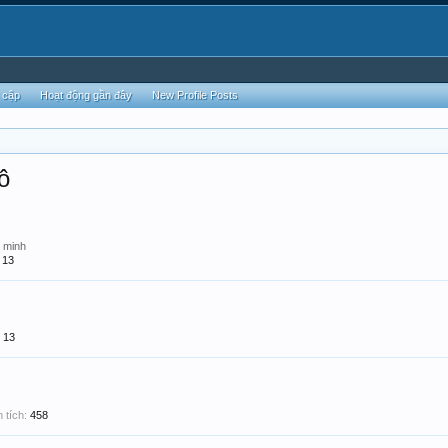
 cập
Hoạt động gần đây
New Profile Posts
ô
i minh
13
13
 tích:
458