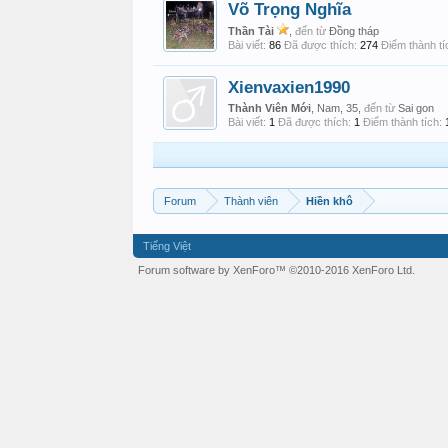
Võ Trọng Nghĩa
Thần Tài
,
đến từ
Đồng tháp
Bài viết:
86
Đã được thích:
274
Điểm thành tí
Xienvaxien1990
Thành Viên Mới
, Nam, 35,
đến từ
Sai gon
Bài viết:
1
Đã được thích:
1
Điểm thành tích:
Forum
Thành viên
Hiền khô
Tiếng Việt
Forum software by XenForo™
©2010-2016 XenForo Ltd.