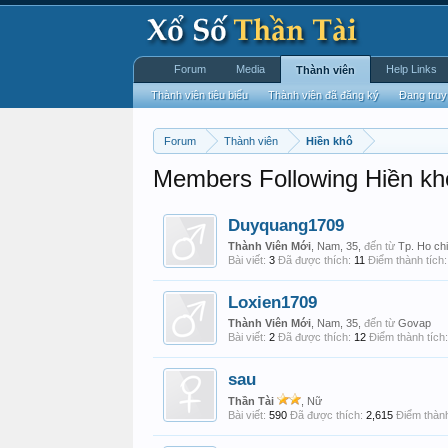
Forum
Media
Help Links
Thành viên
Thành viên tiêu biểu
Thành viên đã đăng ký
Đang truy
Forum
Thành viên
Hiền khô
Members Following Hiền kh
Duyquang1709
Thành Viên Mới
, Nam, 35,
đến từ
Tp. Ho ch
Bài viết:
3
Đã được thích:
11
Điểm thành tích:
Loxien1709
Thành Viên Mới
, Nam, 35,
đến từ
Govap
Bài viết:
2
Đã được thích:
12
Điểm thành tích:
sau
Thần Tài
, Nữ
Bài viết:
590
Đã được thích:
2,615
Điểm thành