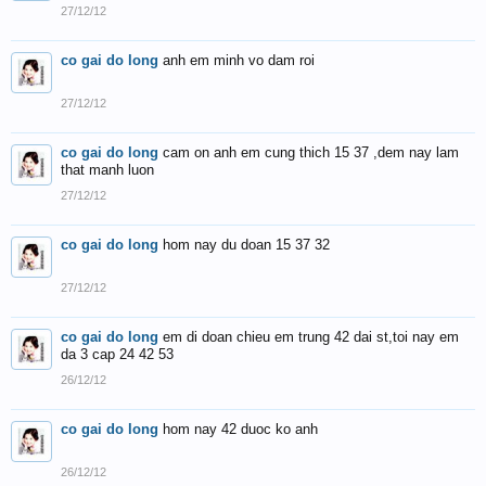
27/12/12
co gai do long
anh em minh vo dam roi
27/12/12
co gai do long
cam on anh em cung thich 15 37 ,dem nay lam
that manh luon
27/12/12
co gai do long
hom nay du doan 15 37 32
27/12/12
co gai do long
em di doan chieu em trung 42 dai st,toi nay em
da 3 cap 24 42 53
26/12/12
co gai do long
hom nay 42 duoc ko anh
26/12/12