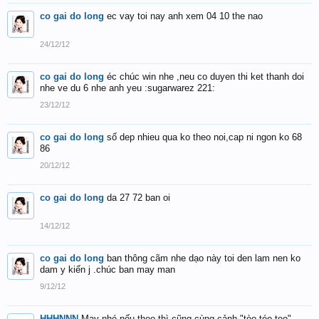
co gai do long
ec vay toi nay anh xem 04 10 the nao
24/12/12
co gai do long
éc chúc win nhe ,neu co duyen thi ket thanh doi
nhe ve du 6 nhe anh yeu :sugarwarez 221:
23/12/12
co gai do long
số dep nhieu qua ko theo noi,cap ni ngon ko 68
86
20/12/12
co gai do long
da 27 72 ban oi
14/12/12
co gai do long
ban thông cãm nhe dạo này toi den lam nen ko
dam y kiến j .chúc ban may man
9/12/12
HHHNNN
May nhé nếu theo thì cũng cùng cảnh "tèo téo teo"