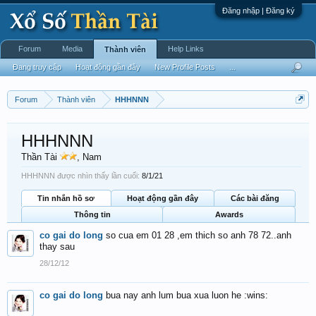
Đăng nhập | Đăng ký
Forum
Media
Help Links
Thành viên
Đang truy cập
Hoạt động gần đây
New Profile Posts
...
Forum
Thành viên
HHHNNN
HHHNNN
Thần Tài
, Nam
HHHNNN được nhìn thấy lần cuối:
8/1/21
Tin nhắn hồ sơ
Hoạt động gần đây
Các bài đăng
Thông tin
Awards
co gai do long
so cua em 01 28 ,em thich so anh 78 72..anh
thay sau
28/12/12
co gai do long
bua nay anh lum bua xua luon he :wins: