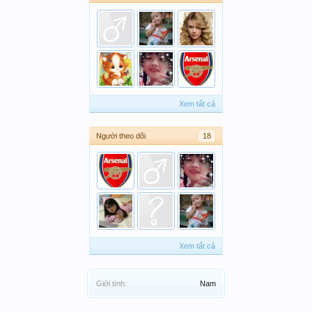
Xem tất cả
Người theo dõi
18
Xem tất cả
Giới tính:
Nam