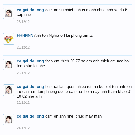
co gai do long
cam on su nhiet tinh cua anh chuc anh ve du 6
cap nhe
25/12/12
HHHNNN
Anh tên Nghĩa ở Hải phòng em ạ.
25/12/12
co gai do long
theo em thich 26 77 so em anh thich em nao.hoi
ten kotra loi nhe
25/12/12
co gai do long
hom rai lam quen nhieu roi ma ko biet ten anh ten
j o dau ,em ten phuong que o ca mau .hom nay anh tham khao 01
10 02 nhe anh
25/12/12
co gai do long
cam on anh nhe ,chuc may man
24/12/12