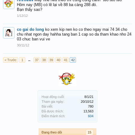
Hôm nay (MB) có lẽ lại về 88 ba càng 288 đó.
Bạn thấy sao?
1/12/12
co gai do long
ko xem kip nen ko co theo ngay mai 74 34 cho
chu nhat ngon day hahha tang ban 1 cap so da tham khao nho 24
03 chuc ban vui ve
30/11/12
< Trước
1
←
37
38
39
40
41
42
Hoạt động cuối:
8/1/21
Tham gia ngày:
20/10/12
Bài viết:
780
Đã được thích:
13,563
Điểm thành tích:
604
Đang theo dõi
15