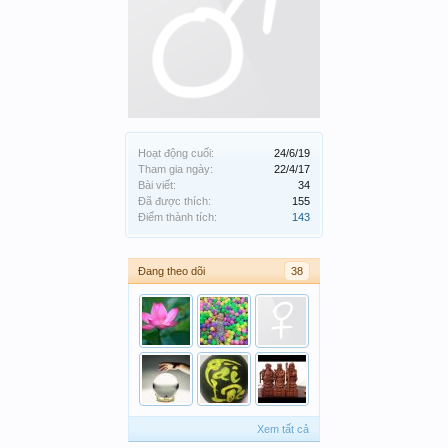
Hoạt động cuối:
24/6/19
Tham gia ngày:
22/4/17
Bài viết:
34
Đã được thích:
155
Điểm thành tích:
143
Đang theo dõi
38
Xem tất cả