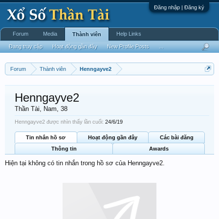
Đăng nhập | Đăng ký
Forum
Media
Help Links
Thành viên
Đang truy cập
Hoạt động gần đây
New Profile Posts
...
Forum
Thành viên
Henngayve2
Henngayve2
Thần Tài
, Nam, 38
Henngayve2 được nhìn thấy lần cuối:
24/6/19
Tin nhắn hồ sơ
Hoạt động gần đây
Các bài đăng
Thông tin
Awards
Hiện tại không có tin nhắn trong hồ sơ của Henngayve2.