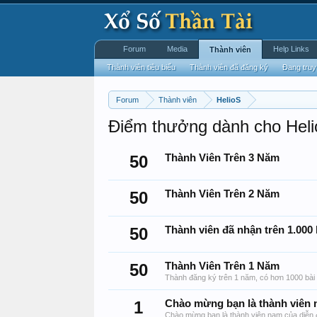
Forum
Media
Help Links
Thành viên
Thành viên tiêu biểu
Thành viên đã đăng ký
Đang truy
Forum
Thành viên
HelioS
Điểm thưởng dành cho Hel
50
Thành Viên Trên 3 Năm
50
Thành Viên Trên 2 Năm
50
Thành viên đã nhận trên 1.000 
50
Thành Viên Trên 1 Năm
Thành đăng ký trên 1 năm, có hơn 1000 bài 
1
Chào mừng bạn là thành viên 
Chào mừng bạn là thành viên nam của diễn