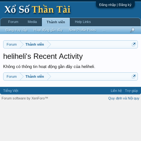
Đăng nhập | Đăng ký
Forum
Media
Help Links
Thành viên
Đang truy cập
Hoạt động gần đây
New Profile Posts
...
Forum
Thành viên
heliheli's Recent Activity
Không có thông tin hoạt động gần đây của heliheli.
Forum
Thành viên
Tiếng Việt
Liên hệ
Trợ giúp
Forum software by XenForo™
Quy định và Nội quy