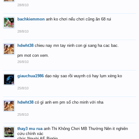
28/8/10
bachkiemmon
anh ko chơi nếu chơi cũng ăn 68 rui
28/8/10
hdwht38
chieu nay mn tay ninh con gi sang ha cac bac.
pm mot con xem.
26/8/10
giauchua1986
dạo này sao rồi wuynh có hay lụm xèng ko
25/8/10
hdwht38
có gì anh em pm số cho minh với nha
25/8/10
thay3 mu rua
anh Thi Không Chơi MB Thường Nên it nghiên
cứu chính xác
chúc Người AE Bigöin