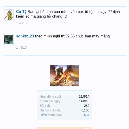
Cu Tý
Sao lại bỏ hình của mình vào box tù tội chi vậy ?? định
kiếm số má giang hồ chăng :D
15/8/10
sonktx123
theo mình nghỉ th:59,55.chúc bạn măy mắng
14/8/10
Hoạt động cuối:
19/5/14
Tham gia ngày:
14/8/10
Bài viết:
282
Đã được thích:
8,168
Điểm thành tích:
554