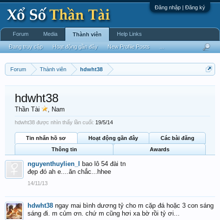
Đăng nhập | Đăng ký
Forum
Media
Help Links
Thành viên
Đang truy cập
Hoạt động gần đây
New Profile Posts
...
Forum
Thành viên
hdwht38
hdwht38
Thần Tài
, Nam
hdwht38 được nhìn thấy lần cuối:
19/5/14
Tin nhắn hồ sơ
Hoạt động gần đây
Các bài đăng
Thông tin
Awards
nguyenthuylien_l
bao lô 54 đài tn
đẹp đó ah e....ăn chắc...hhee
14/11/13
hdwht38
ngay mai bình dương tỷ cho m cặp đá hoặc 3 con sáng
sáng đi. m củm ơn. chứ m cũng hơi xa bờ rồi tỷ ơi...