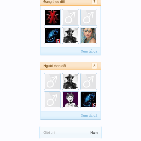
Đang theo dõi
7
Xem tất cả
Người theo dõi
8
Xem tất cả
Giới tính:
Nam