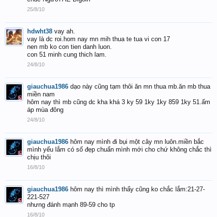
25/8/10
hdwht38
vay ah.
vay là dc roi.hom nay mn mih thua te tua vi con 17
nen mb ko con tien danh luon.
con 51 minh cung thich lam.
24/8/10
giauchua1986
dạo này cũng tạm thôi ăn mn thua mb.ăn mb thua
miền nam
hôm nay thì mb cũng dc kha khá 3 ky 59 1ky 1ky 859 1ky 51.ấm
áp mùa đông
24/8/10
giauchua1986
hôm nay mình đi bụi một cây mn luôn.miền bắc
mình yếu lắm có số đẹp chuẩn mình mới cho chứ không chắc thì
chịu thôi
16/8/10
giauchua1986
hôm nay thì mình thấy cũng ko chắc lắm:21-27-
221-527
nhưng đánh mạnh 89-59 cho tp
16/8/10