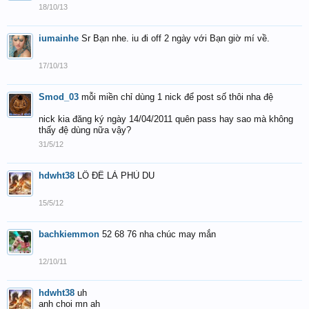
18/10/13
iumainhe
Sr Bạn nhe. iu đi off 2 ngày với Bạn giờ mí về.
17/10/13
Smod_03
mỗi miền chỉ dùng 1 nick để post số thôi nha đệ
nick kia đăng ký ngày 14/04/2011 quên pass hay sao mà không
thấy đệ dùng nữa vậy?
31/5/12
hdwht38
LÔ ĐỀ LÀ PHÙ DU
15/5/12
bachkiemmon
52 68 76 nha chúc may mắn
12/10/11
hdwht38
uh
anh choi mn ah