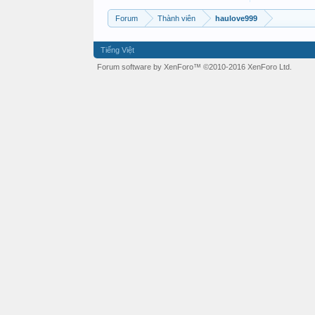
Forum
Thành viên
haulove999
Tiếng Việt
Forum software by XenForo™
©2010-2016 XenForo Ltd.