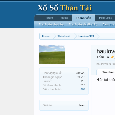
Forum
Media
Help Links
Thành viên
Thành viên tiêu biểu
Thành viên đã đăng ký
Đang truy
Forum
Thành viên
haulove999
haulo
Thần Tài
haulove999 đượ
Tin nhắn
Hoạt động cuối:
31/8/20
Tham gia ngày:
2/3/13
Hiện tại khô
Bài viết:
115
Đã được thích:
516
Điểm thành tích:
404
Giới tính:
Nam