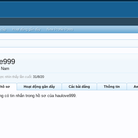
 cập
Hoạt động gần đây
New Profile Posts
ve999
, Nam
c nhìn thấy lần cuối:
31/8/20
 hồ sơ
Hoạt động gần đây
Các bài đăng
Thông tin
Aw
ng có tin nhắn trong hồ sơ của haulove999.