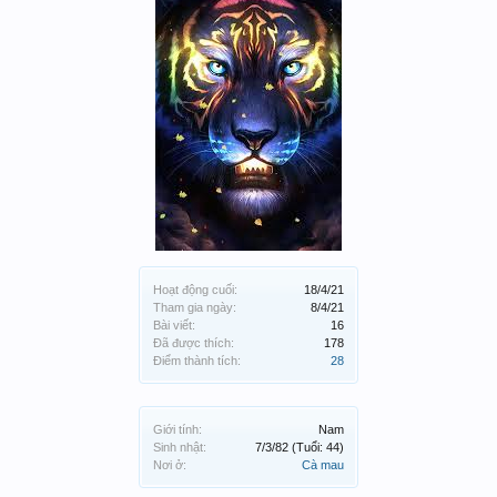
Hoạt động cuối:
18/4/21
Tham gia ngày:
8/4/21
Bài viết:
16
Đã được thích:
178
Điểm thành tích:
28
Giới tính:
Nam
Sinh nhật:
7/3/82
(Tuổi: 44)
Nơi ở:
Cà mau