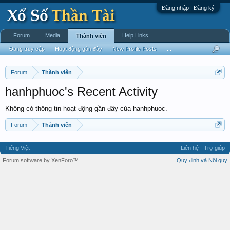
Đăng nhập | Đăng ký
Forum
Media
Help Links
Thành viên
Đang truy cập
Hoạt động gần đây
New Profile Posts
...
Forum
Thành viên
hanhphuoc's Recent Activity
Không có thông tin hoạt động gần đây của hanhphuoc.
Forum
Thành viên
Tiếng Việt
Liên hệ
Trợ giúp
Forum software by XenForo™
Quy định và Nội quy