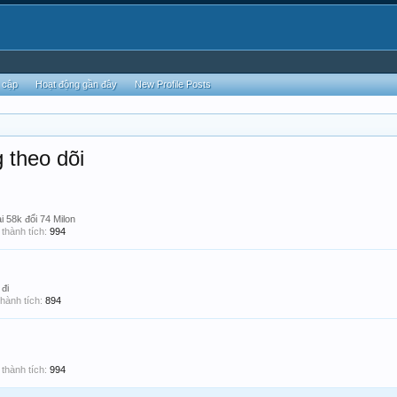
 cập
Hoạt động gần đây
New Profile Posts
 theo dõi
i 58k đổi 74 Milon
thành tích:
994
 đi
hành tích:
894
thành tích:
994