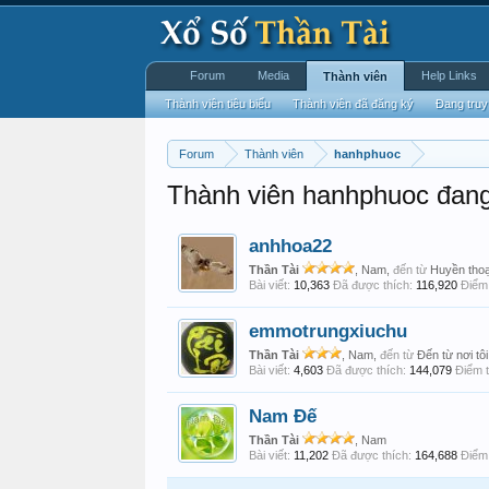
Forum
Media
Help Links
Thành viên
Thành viên tiêu biểu
Thành viên đã đăng ký
Đang truy
Forum
Thành viên
hanhphuoc
Thành viên hanhphuoc đang
anhhoa22
Thần Tài
, Nam,
đến từ
Huyền thoạ
Bài viết:
10,363
Đã được thích:
116,920
Điểm 
emmotrungxiuchu
Thần Tài
, Nam,
đến từ
Đến từ nơi tôi
Bài viết:
4,603
Đã được thích:
144,079
Điểm t
Nam Đế
Thần Tài
, Nam
Bài viết:
11,202
Đã được thích:
164,688
Điểm 