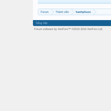
Forum
Thành viên
hanhphuoc
Tiếng Việt
Forum software by XenForo™
©2010-2016 XenForo Ltd.