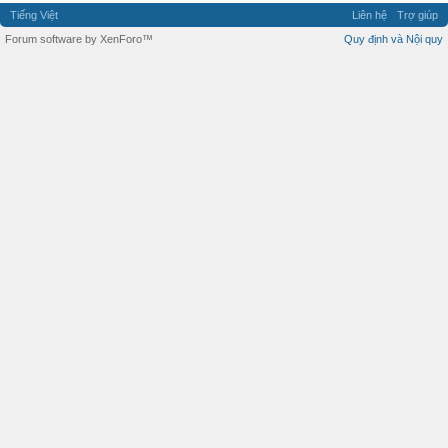
Tiếng Việt
Liên hệ
Trợ giúp
Forum software by XenForo™
Quy định và Nội quy