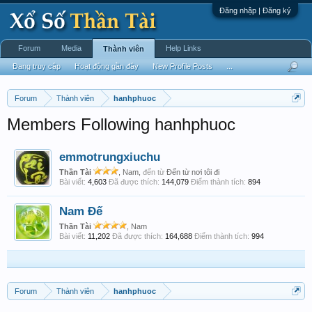
Đăng nhập | Đăng ký
Forum
Media
Help Links
Thành viên
Đang truy cập
Hoạt động gần đây
New Profile Posts
...
Forum
Thành viên
hanhphuoc
Members Following hanhphuoc
emmotrungxiuchu
Thần Tài
, Nam,
đến từ
Đến từ nơi tôi đi
Bài viết:
4,603
Đã được thích:
144,079
Điểm thành tích:
894
Nam Đế
Thần Tài
, Nam
Bài viết:
11,202
Đã được thích:
164,688
Điểm thành tích:
994
Forum
Thành viên
hanhphuoc